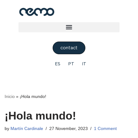
Skip
to
content
contact
ES
PT
IT
Inicio
»
¡Hola mundo!
¡Hola mundo!
by
Martín Cardinale
27 November, 2023
1 Comment