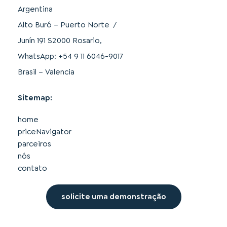
Argentina
Alto Buró – Puerto Norte /
Junín 191 S2000 Rosario,
WhatsApp: +54 9 11 6046-9017
Brasil – Valencia
Sitemap:
home
priceNavigator
parceiros
nós
contato
solicite uma demonstração